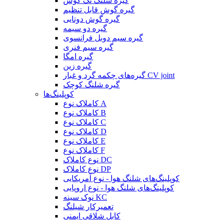
گیره شلنگ تک گوش
گیره گوش قابل تنظیم
گیره گوش دوتایی
گیره دو سیمه
گیره سیم دوبل فرانسوی
گیره سیم فنری
گیره امگا
گیره زین
گیره‌های چکمه گرد و غبار CV joint
گیره شلنگ کوچک
کوپلینگ‌ها
کاملاک نوع A
کاملاک نوع B
کاملاک نوع C
کاملاک نوع D
کاملاک نوع E
کاملاک نوع F
نوع کاملاک DC
نوع کاملاک DP
کوپلینگ‌های شلنگ هوا - نوع آمریکایی
کوپلینگ‌های شلنگ هوا - نوع اروپایی
نوک سینه KC
تعمیرکار شیلنگ
کابل شلاقی ایمنی