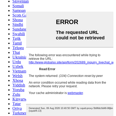
Slovenian
Somali
Samoan
Scots Gaelic
Shona
Sindhi
Sundanese
Swahili
Tajik
Tamil
Telugu
Thai
Ukrainian
Urdu
Uzbek
Vietnamese
Welsh
Xhosa
Yiddish
Yoruba
Zulu
Kinyarwanda
Tatar
Oriya
Turkmen