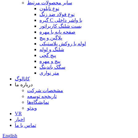
سایر محصولات مرتبط
نوع نایلون
نوع فولاد ضد زنگ
گیره C با واشر داخلی
بست شلنگ کاربراتور
صفحه پایه با مهره
پلاگین و پیچ
لوله با روکش پلاستیکی
شلنگ و لوله
پیچ گچی
پیچ و مهره
سگک باندینگ
متر نواری
کاتالوگ
درباره ما
مشخصات شرکت
تاریخچه توسعه
نمایشگاه‌ها
ویدئو
VR
اخبار
تماس با ما
English