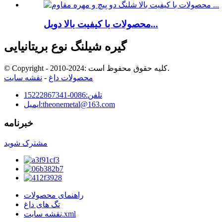
محصولات با کیفیت بالا دوبل...
گیره شیلنگ نوع بریتانیایی
© Copyright - 2010-2024: کلیه حقوق محفوظ است.
محصولات داغ
-
نقشه سایت
تلفن:
0086-15222867341
theonemetal@163.com
ایمیل:
خبرنامه
مشترک شوید
راهنمای محصولات
تگ های داغ
نقشه سایت.xml