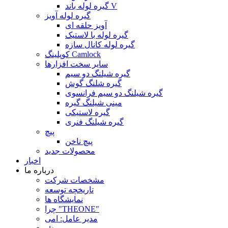
گیره لوله باند V
گیره لوله آویز
آویز حلقه ای
گیره لوله با لاستیک
گیره لوله کانال سازه
کوپلینگ Camlock
سایر سخت افزارها
گیره شیلنگ دو سیم
گیره شلنگ گوش
گیره شیلنگ دو سیم فرانسوی
مینی شیلنگ گیره
گیره لاستیکی
گیره شیلنگ فنری
پیچ
پیچ ناخن
محصولات جدید
اخبار
درباره ما
مشخصات شرکت
تاریخچه توسعه
نمایشگاه ها
چرا "THEONE"
مدیر عامل: امی