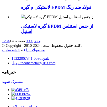
گیره p لاستیکی EPDM فولاد ضد زنگ
گیره لاستیکی EPDM از جنس استنلس
استیل
بعدی >
>>
صفحه 1/4
4
3
2
1
© Copyright - 2010-2024: کلیه حقوق محفوظ است.
محصولات داغ
-
نقشه سایت
تلفن:
0086-15222867341
theonemetal@163.com
ایمیل:
خبرنامه
مشترک شوید
راهنمای محصولات