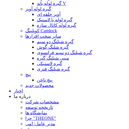
گیره لوله باند V
گیره لوله آویز
آویز حلقه ای
گیره لوله با لاستیک
گیره لوله کانال سازه
کوپلینگ Camlock
سایر سخت افزارها
گیره شیلنگ دو سیم
گیره شلنگ گوش
گیره شیلنگ دو سیم فرانسوی
مینی شیلنگ گیره
گیره لاستیکی
گیره شیلنگ فنری
پیچ
پیچ ناخن
محصولات جدید
اخبار
درباره ما
مشخصات شرکت
تاریخچه توسعه
نمایشگاه ها
چرا "THEONE"
مدیر عامل: امی