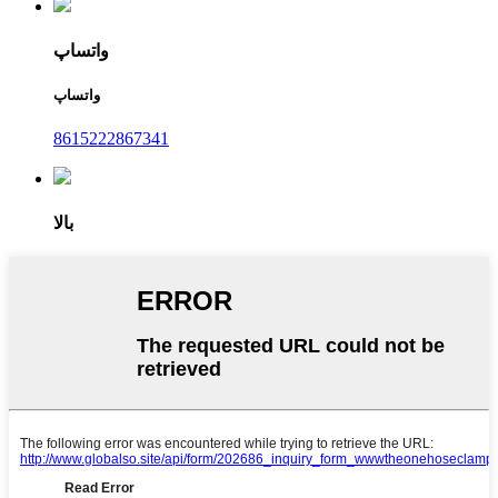
واتساپ
واتساپ
8615222867341
بالا