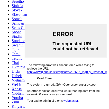
Sesotho
Sinhala
Slovak
Slovenian
Somali
Samoan
Scots Gaelic
Shona
Sindhi
Sundanese
Swahili
Tajik
Tamil
Telugu
Thai
Ukrainian
Urdu
Uzbek
Vietnamese
Welsh
Xhosa
Yiddish
Yoruba
Zulu
Kinyarwanda