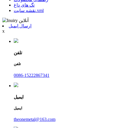
تگ های داغ
نقشه سایت.xml
ارسال ایمیل
x
تلفن
تلفن
0086-15222867341
ایمیل
ایمیل
theonemetal@163.com